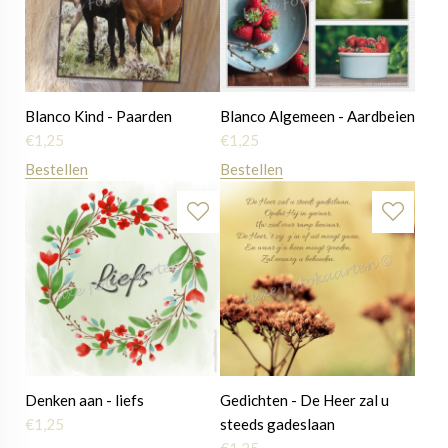
Blanco Kind - Paarden
Blanco Algemeen - Aardbeien
€
1,25
€
1,25
Bestellen
Bestellen
Denken aan - liefs
Gedichten - De Heer zal u
€
1,25
steeds gadeslaan