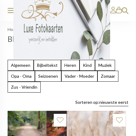
Zoeken
Home
>
Blanco
Blanco
Algemeen
Bijbeltekst
Heren
Kind
Muziek
Opa - Oma
Seizoenen
Vader - Moeder
Zomaar
Zus - Vriendin
Sorteren op:
nieuwste eerst