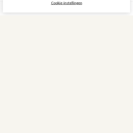
Cookie-instellingen
1
2
3
Toon meer
>|
Blanco Moeder-Vader
Blanco Kind - Politie
- bloemen
€
1,25
€
1,25
Bestellen
Bestellen
Blanco Kind - Egel
Blanco Heren - Strand
€
1,25
€
1,25
Bestellen
Bestellen