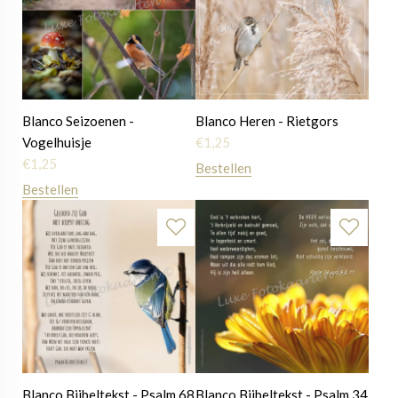
Blanco Seizoenen -
Blanco Heren - Rietgors
Vogelhuisje
€
1,25
€
1,25
Bestellen
Bestellen
Blanco Bijbeltekst - Psalm 68
Blanco Bijbeltekst - Psalm 34