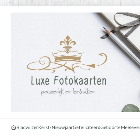
Bladwijzer
Kerst/Nieuwjaar
Gefeliciteerd
Geboorte
Meeleve