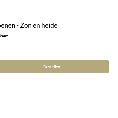
oenen - Zon en heide
rkant
Bestellen