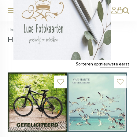
Zoeken
Home
>
Gefeliciteerd
>
Heren
Heren
Sorteren op:
nieuwste eerst