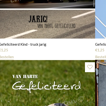
Gefeliciteerd Kind - truck jarig
Gefelic
€
1,25
€
1,25
Bestellen
Bestel