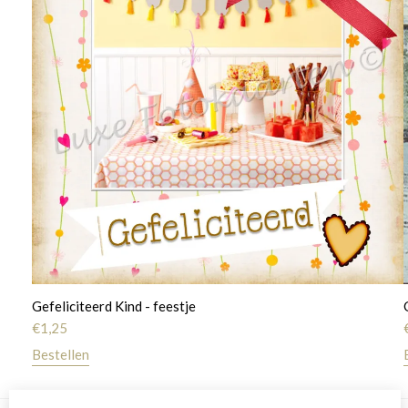
Gefeliciteerd Kind - feestje
€
1,25
Bestellen