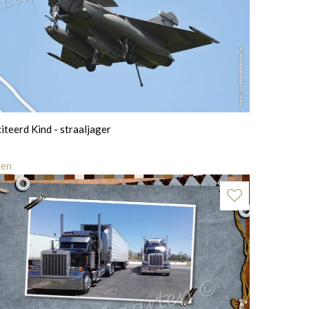
iteerd Kind - straaljager
len