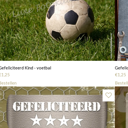
Gefeliciteerd Kind - voetbal
Gefeli
€
1,25
€
1,25
Bestellen
Bestel