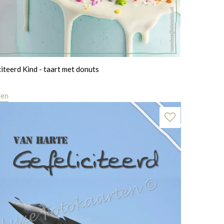
citeerd Kind - taart met donuts
len