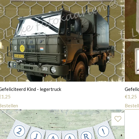
Gefeliciteerd Kind - legertruck
Gefeli
€
1,25
€
1,25
Bestellen
Bestel