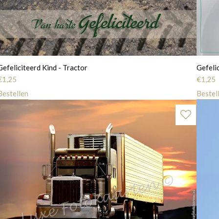
Gefeliciteerd Kind - Tractor
Gefeli
€
1,25
€
1,25
Bestellen
Bestel