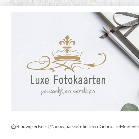
Bladwijzer
Kerst/Nieuwjaar
Gefeliciteerd
Geboorte
Meeleve