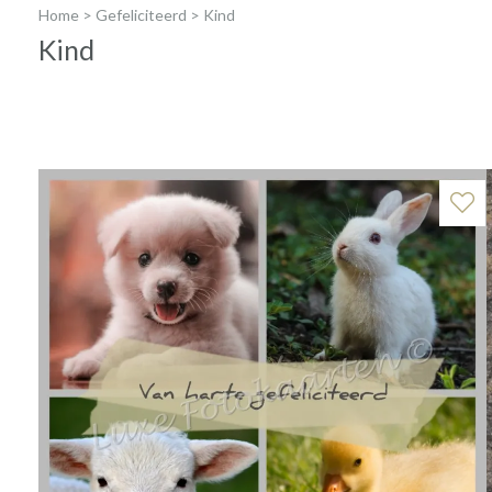
Home
>
Gefeliciteerd
>
Kind
Kind