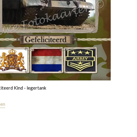
citeerd Kind - legertank
len