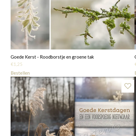
Goede Kerst - Roodborstje en groene tak
€
1,25
Bestellen