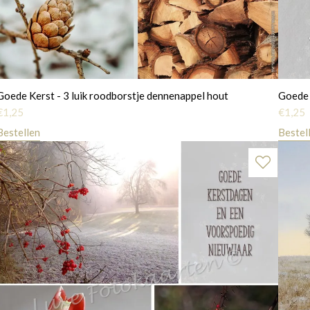
Goede Kerst - 3 luik roodborstje dennenappel hout
Goede 
€
1,25
€
1,25
Bestellen
Bestel