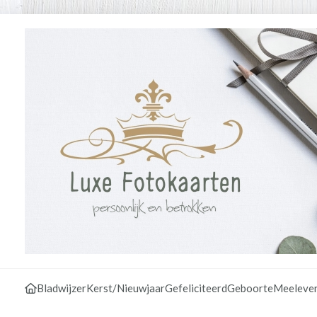
Bladwijzer
Kerst/Nieuwjaar
Gefeliciteerd
Geboorte
Meeleve