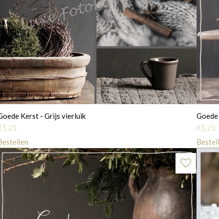
Goede Kerst - Grijs vierluik
Goede 
€
1,25
€
1,25
Bestellen
Bestel