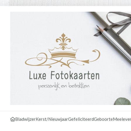
Bladwijzer
Kerst/Nieuwjaar
Gefeliciteerd
Geboorte
Meeleve