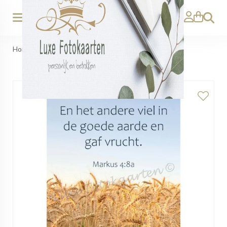
Zoeken
Home
>
Bladwijzer
>
Bladwijzer - Vrucht dragen