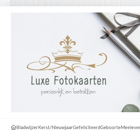
Bladwijzer
Kerst/Nieuwjaar
Gefeliciteerd
Geboorte
Meeleve