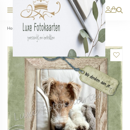
Zoeken
Home
>
Denken aan - je hondje