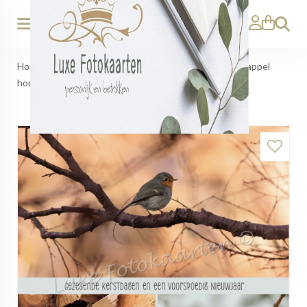
Zoeken
Home
>
Gezegende Kerst - 3 luik roodborstje dennenappel
hout