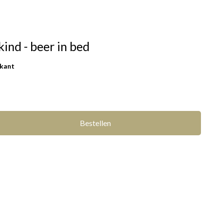
ind - beer in bed
rkant
Bestellen