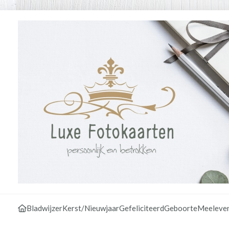
Bladwijzer
Kerst/Nieuwjaar
Gefeliciteerd
Geboorte
Meeleve