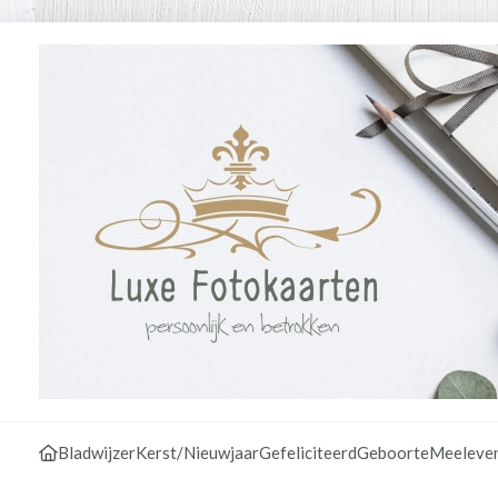
Bladwijzer
Kerst/Nieuwjaar
Gefeliciteerd
Geboorte
Meeleve