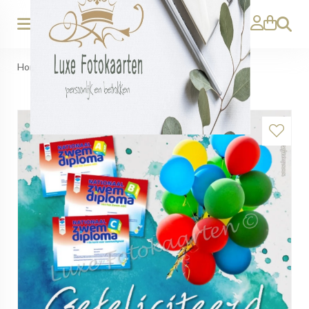
Zoeken
Home
>
Geslaagd - zwemdiploma ballonnen